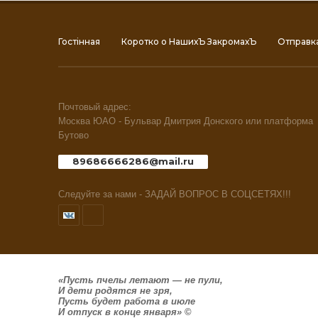
Гостiнная
Коротко о НашихЪ ЗакромахЪ
Отправк
Почтовый адрес:
Москва ЮАО - Бульвар Дмитрия Донского или платформа
Бутово
89686666286@mail.ru
Следуйте за нами - ЗАДАЙ ВОПРОС В СОЦСЕТЯХ!!!
«Пусть пчелы летают — не пули,
И дети родятся не зря,
Пусть будет работа в июле
И отпуск в конце января»
©