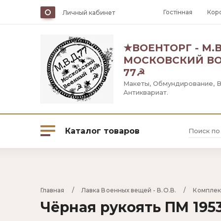
Гостiнная
Кор
Личный кабинет
★ВОЕНТОРГ - М.В.
МОСКОВСКИЙ В
77☭
Макеты, Обмундирование, 
Антиквариат.
Каталог товаров
Оружейная палата
Главная
     /     
Лавка Военных вещей - В.О.В.
     /     
Компле
Чёрная рукоять ПМ 1953
Лавка Военных вещей - В.О.В.