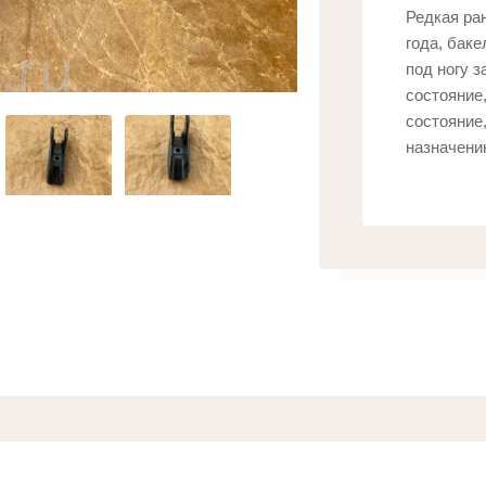
Редкая ра
года, баке
под ногу з
состояние
состояние
назначени