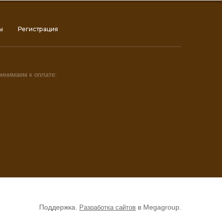
ы
Регистрация
инимаем к оплате:
Поддержка.
в Megagroup.
Разработка сайтов