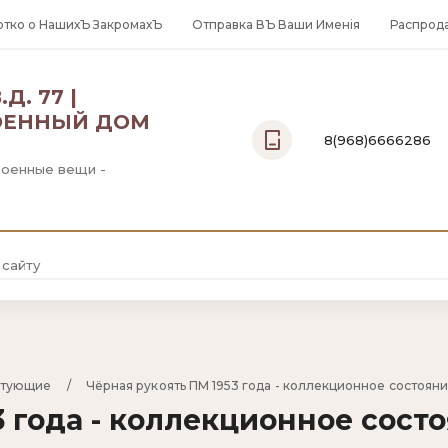
отко о НашихЪ ЗакромахЪ
Отправка ВЪ Ваши Именiя
Распрод
Д. 77 |
ОЕННЫЙ ДОМ
8(968)6666286
Военные вещи -
Москва:
8(968)6666286
ктующие
     /     
Чёрная рукоять ПМ 1953 года - коллекционное состояни
 года - коллекционное состо