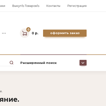
ажи
ВыкупЪ ТоваровЪ
Контакты
Регистрация
0
0 р.
оформить заказ
Расширенный поиск
Цена (р.):
е.
яние.