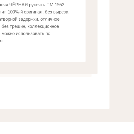
нняя ЧЁРНАЯ рукоять ПМ 1953
Новинка:
лит, 100%-й оригинал, без выреза
атворной задержки, отличное
Выберите...
, без трещин, коллекционное
, можно использовать по
Спецпредложение:
ю
Выберите...
Результатов на странице:
5
Найти