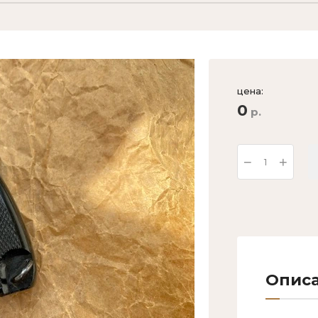
цена:
0
р.
−
+
Опис