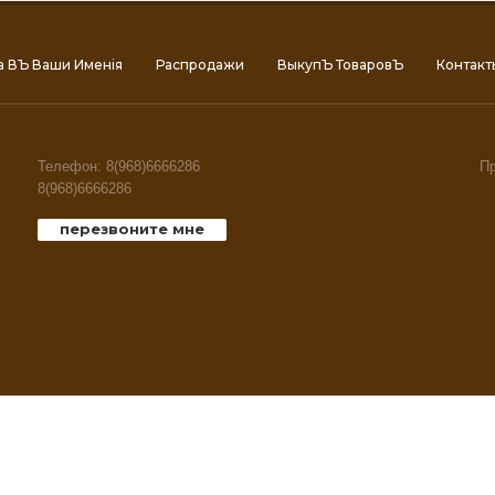
а ВЪ Ваши Именiя
Распродажи
ВыкупЪ ТоваровЪ
Контакт
Телефон: 8(968)6666286
Пр
8(968)6666286
перезвоните мне