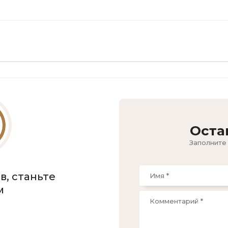
Оста
Заполните
в, станьте
м