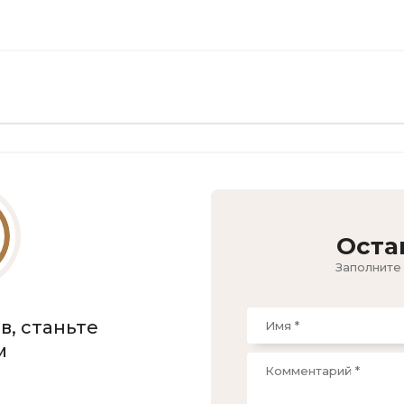
Оста
Заполните
в, станьте
м