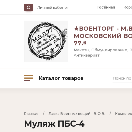
Гостiнная
Кор
Личный кабинет
★ВОЕНТОРГ - М.В.
МОСКОВСКИЙ В
77☭
Макеты, Обмундирование, 
Антиквариат.
Каталог товаров
Оружейная палата
Главная
     /     
Лавка Военных вещей - В.О.В.
     /     
Компле
Муляж ПБС-4
Лавка Военных вещей - В.О.В.