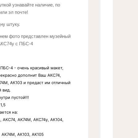
упкой узнавайте наличие, по
Новинка:
или эл почте!
Выберите...
ну штуку.
нем фото представлен музейный
Спецпредложение:
АКС74у с ПБС-4
Выберите...
Результатов на странице:
ПБС-4 - очень красивый макет,
екрасно дополнит Ваш АКС74,
5
74М, АК103 и предаст им отличный
 вид.
утри пустой!!!
Найти
1,5
ается на:
, АКС74, АК74М, АКС74у, АК104,
, АК74М, АК103, АК105