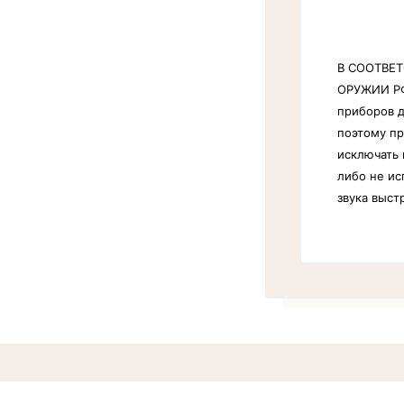
В СООТВЕТ
ОРУЖИИ РФ
приборов 
поэтому п
исключать 
либо не ис
звука выст