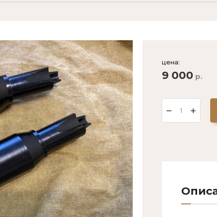
цена:
9 000
р.
−
+
Опис