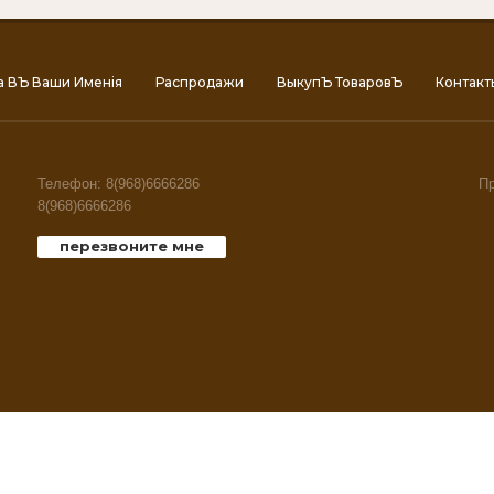
а ВЪ Ваши Именiя
Распродажи
ВыкупЪ ТоваровЪ
Контакт
Телефон: 8(968)6666286
Пр
8(968)6666286
перезвоните мне