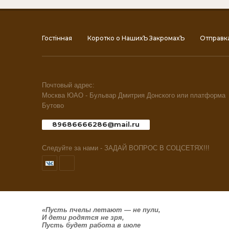
Гостiнная
Коротко о НашихЪ ЗакромахЪ
Отправк
Почтовый адрес:
Москва ЮАО - Бульвар Дмитрия Донского или платформа
Бутово
89686666286@mail.ru
Следуйте за нами - ЗАДАЙ ВОПРОС В СОЦСЕТЯХ!!!
«Пусть пчелы летают — не пули,
И дети родятся не зря,
Пусть будет работа в июле