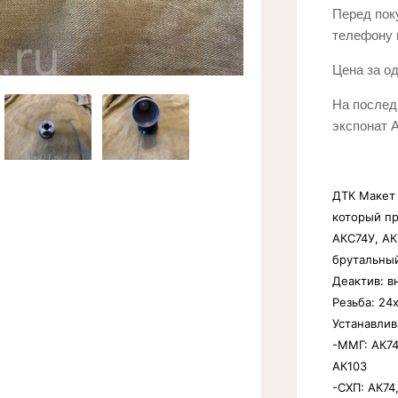
Перед пок
телефону 
Цена за од
На послед
экспонат 
ДТК Макет 
который пр
АКС74У, АК
брутальный
Деактив: вн
Резьба: 24х
Устанавлив
-ММГ: АК74
АК103
-СХП: АК74