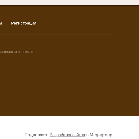
ы
Регистрация
инимаем к оплате:
Поддержка.
в Megagroup.
Разработка сайтов