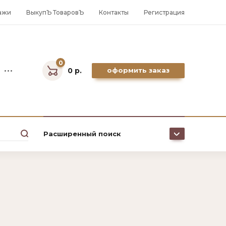
ажи
ВыкупЪ ТоваровЪ
Контакты
Регистрация
0
0 р.
оформить заказ
Расширенный поиск
Цена (р.):