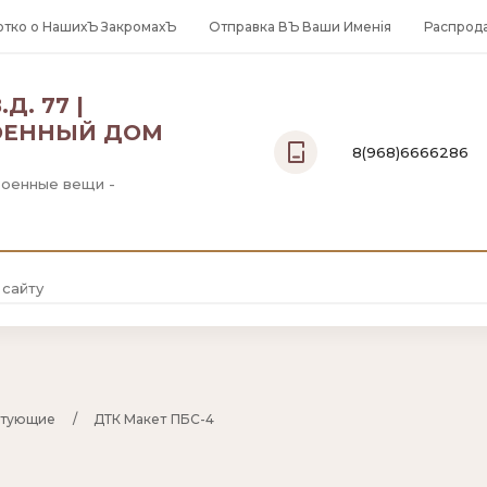
отко о НашихЪ ЗакромахЪ
Отправка ВЪ Ваши Именiя
Распрод
Д. 77 |
ОЕННЫЙ ДОМ
8(968)6666286
Военные вещи -
Москва:
8(968)6666286
ктующие
     /     
ДТК Макет ПБС-4