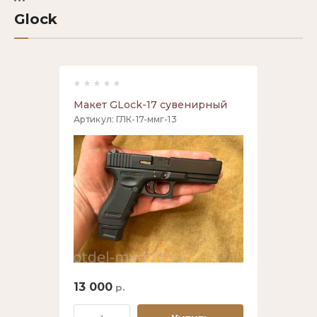
Регистрация
Glock
Цена (р.):
Название:
Макет GLock-17 сувенирный
Артикул:
ГЛК-17-ммг-13
Артикул:
Текст:
13 000
р.
Выберите категорию:
Выберите...