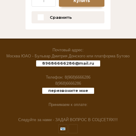
Купить
Производитель:
Сравнить
Выберите...
Новинка:
Почтовый адрес:
Выберите...
Москва ЮАО - Бульвар Дмитрия Донского или платформа Бутово
89686666286@mail.ru
Спецпредложение:
Телефон: 8(968)6666286
Выберите...
8(968)6666286
перезвоните мне
Результатов на странице:
Принимаем к оплате:
5
Следуйте за нами - ЗАДАЙ ВОПРОС В СОЦСЕТЯХ!!!
Найти