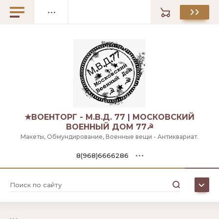
Назад
Назад
Комплектующие
Библиотека Военной литературы
Личный кабинет
Экипировка
Гостiнная
Коротко о НашихЪ ЗакромахЪ
Послать НамЪ Известiе
★ВОЕНТОРГ - М.В.Д. 77 | МОСКОВСКИЙ
ВОЕННЫЙ ДОМ 77☭
Макеты, Обмундирование, Военные вещи - Антиквариат.
Отправка ВЪ Ваши Именiя
8(968)6666286
Распродажи
ВыкупЪ ТоваровЪ
Москва:
Контакты
8(968)6666286