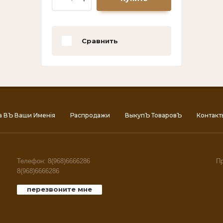
Сравнить
а ВЪ Ваши Именiя
Распродажи
ВыкупЪ ТоваровЪ
Контакт
Телефон: 8(968)6666286
Пр
8(968)6666286
перезвоните мне