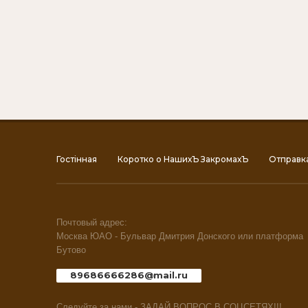
Гостiнная
Коротко о НашихЪ ЗакромахЪ
Отправк
Почтовый адрес:
Москва ЮАО - Бульвар Дмитрия Донского или платформа
Бутово
89686666286@mail.ru
Следуйте за нами - ЗАДАЙ ВОПРОС В СОЦСЕТЯХ!!!