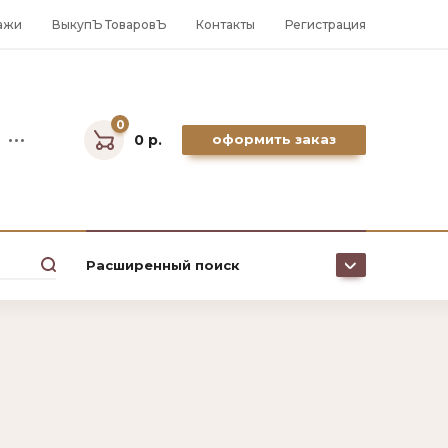
ажи
ВыкупЪ ТоваровЪ
Контакты
Регистрация
0
0 р.
оформить заказ
Расширенный поиск
Цена (р.):