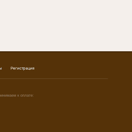
Новинка:
Выберите...
Спецпредложение:
Выберите...
Результатов на странице:
ы
Регистрация
5
инимаем к оплате:
Найти