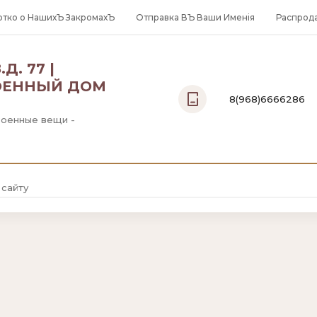
отко о НашихЪ ЗакромахЪ
Отправка ВЪ Ваши Именiя
Распрод
Д. 77 |
ОЕННЫЙ ДОМ
8(968)6666286
Военные вещи -
Москва:
8(968)6666286