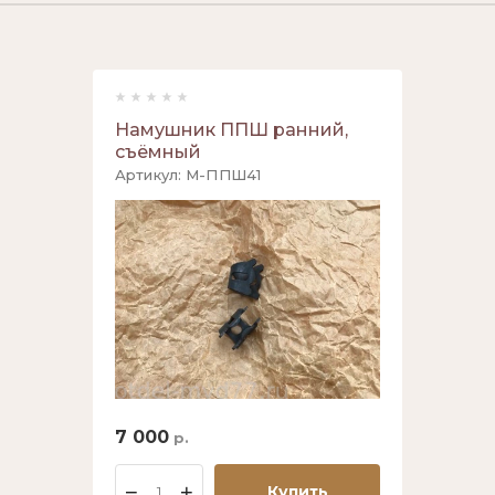
Намушник ППШ ранний,
съёмный
Артикул:
М-ППШ41
7 000
р.
−
+
Купить