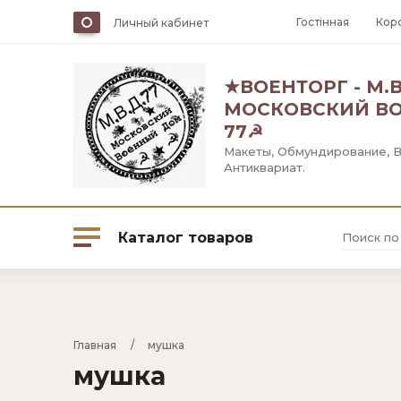
Гостiнная
Кор
Личный кабинет
★ВОЕНТОРГ - М.В.
МОСКОВСКИЙ В
77☭
Макеты, Обмундирование, 
Антиквариат.
Каталог товаров
Оружейная палата
Главная
     /     
мушка
мушка
Лавка Военных вещей - В.О.В.